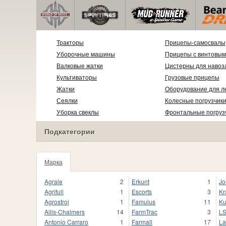
Тракторы
Прицепы-самосвалы
Уборочные машины
Прицепы с винтовым
Валковые жатки
Цистерны для навоз
Культиваторы
Грузовые прицепы
Жатки
Оборудование для л
Сеялки
Колесные погрузчик
Уборка свеклы
Фронтальные погруз
Подкатегории
Марка
1020
Agrale
2
Erkunt
1
Jo
Agrifull
1
Escorts
3
Kr
Agrostroj
1
Famulus
11
Ku
Allis-Chalmers
14
FarmTrac
3
L
Antonio Carraro
1
Farmall
17
La