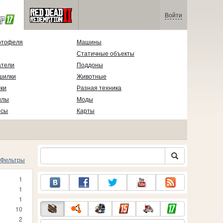
Войти
ртофеля
Машины
Статичные объекты
атели
Поддоны
шилки
Животные
ки
Разная техника
илы
Моды
есы
Карты
Фильтры
1
1
1
10
2