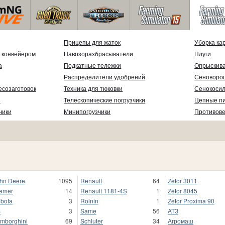
Прицепы для жаток
Уборка ка
 конвейером
Навозоразбрасыватели
Плуги
а
Подкатные тележки
Опрыскив
Распределители удобрений
Сеноворо
есозаготовок
Техника для тюковки
Сенокосил
и
Телескопические погрузчики
Цепные п
чики
Минипогрузчики
Противов
hn Deere
1095
Renault
64
Zetor 3011
amer
14
Renault 1181-4S
1
Zetor 8045
bota
3
Rolnin
1
Zetor Proxima 90
S
3
Same
56
АТЗ
mborghini
69
Schluter
34
Агромаш