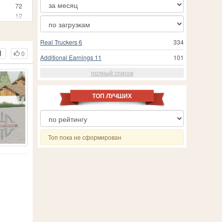
72
12
3
25
Real Truckers 6
334
24
017
0
3
Additional Earnings 11
101
1
полный список
210
19
557
ТОП ЛУЧШИХ
18
 Simulator 19
24
1
8
Топ пока не сформирован
202
7
13
71