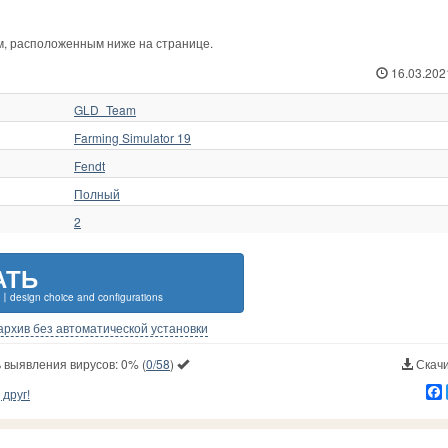
ам, расположенным ниже на странице.
16.03.202
GLD_Team
Farming Simulator 19
Fendt
Полный
2
АТЬ
〡design choice and configurations
-архив без автоматической установки
 выявления вирусов:
0%
(
0/58
)
Скачи
друг!