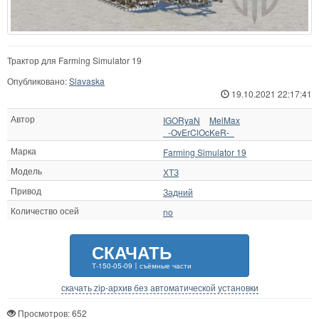
Трактор для Farming Simulator 19
Опубликовано:
Slavaska
19.10.2021 22:17:41
Автор
IGORyaN
MelMax
_-OvErClOcKeR-_
Марка
Farming Simulator 19
Модель
ХТЗ
Привод
Задний
Количество осей
no
СКАЧАТЬ
Т-150-05-09〡съёмные части
скачать zip-архив без автоматической установки
Просмотров: 652