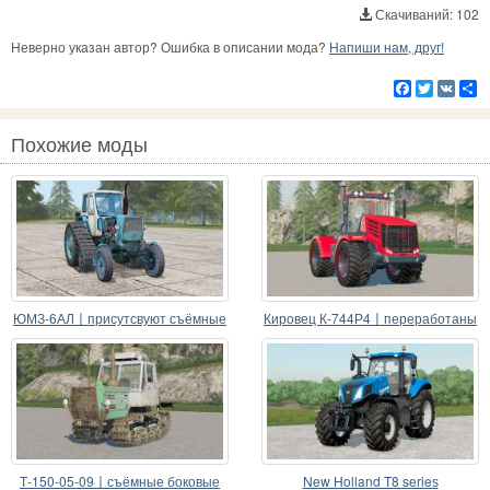
Скачиваний: 102
Неверно указан автор? Ошибка в описании мода?
Напиши нам, друг!
Facebook
Twitter
VK
Р
Похожие моды
ЮМЗ-6АЛ〡присутсвуют съёмные
Кировец К-744Р4〡переработаны
части
анимационные части
Т-150-05-09〡съёмные боковые
New Holland T8 serieѕ