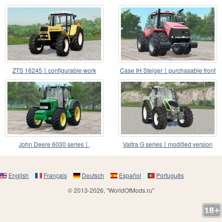
листы капота
ZTS 16245〡configurable work
Case IH Steiger〡purchasable front
lights
weight
John Deere 6030 series〡
Valtra G series〡modified version
configurable front weight
English
Français
Deutsch
Español
Português
© 2013-2026, "WorldOfMods.ru"