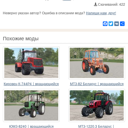
Скачиваний: 422
Неверно указан автор? Ошибка в описании мода?
Напиши нам, друг!
Facebook
Twitter
VK
Р
Похожие моды
Кировец К-744Р4〡вращающийся
МТЗ-82 Беларус〡вращающийся
карданный вал
карданный вал
ЮМЗ-8240〡вращающийся
МТЗ-1220.3 Беларус〡