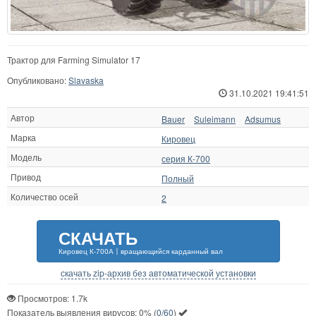
Трактор для Farming Simulator 17
Опубликовано:
Slavaska
31.10.2021 19:41:51
Автор
Bauer
Suleimann
Adsumus
Марка
Кировец
Модель
серия К-700
Привод
Полный
Количество осей
2
СКАЧАТЬ
Кировец К-700А〡вращающийся карданный вал
скачать zip-архив без автоматической установки
Просмотров: 1.7k
Показатель выявления вирусов:
0%
(
0/60
)