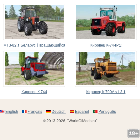
карданный вал
вращающийся карданный вал
МТЗ-82.1 Беларус〡вращающийся
Кировец К-744РԶ
карданный вал
Кировец К 744
Кировец К 700А v1.3.1
English
Français
Deutsch
Español
Português
© 2013-2026, "WorldOfMods.ru"