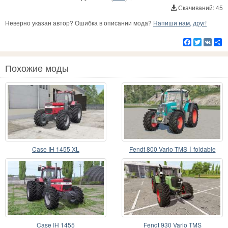
Скачиваний: 45
Неверно указан автор? Ошибка в описании мода?
Напиши нам, друг!
Facebook
Twitter
VK
Р
Похожие моды
Case IH 1455 XL
Fendt 800 Vario TMS〡foldable
beacons
Case IH 1455
Fendt 930 Vario TMS