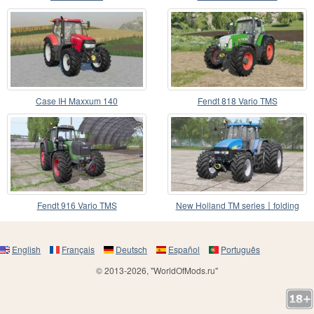
Case IH Maxxum 140
Fendt 818 Vario TMS
Fendt 916 Vario TMS
New Holland TM series〡folding
steering column
English
Français
Deutsch
Español
Português
© 2013-2026, "WorldOfMods.ru"