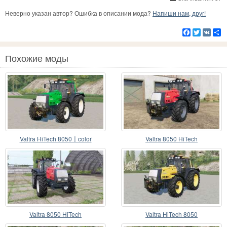
Неверно указан автор? Ошибка в описании мода?
Напиши нам, друг!
Facebook
Twitter
VK
Р
Похожие моды
Valtra HiTech 8050〡color
Valtra 8050 HiTech
interchangeable
Valtra 8050 HiTech
Valtra HiTech 8050