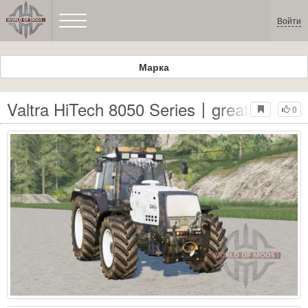
Войти
Марка
Valtra HiTech 8050 Series〡great mid-siz
0