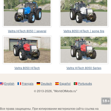
Valtra HiTech 8050〡several
Valtra 8050 HiTech〡some tire
different colors
options
Valtra 8050 HiTech
Valtra HiTech 8050 Serieʂ
English
Français
Deutsch
Español
Português
© 2013-2026, "WorldOfMods.ru"
Все права защищены. При копировании материалов сайта ссылка на