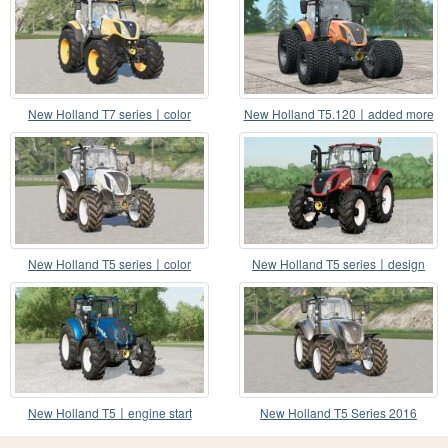
New Holland T7 series〡color
New Holland T5.120〡added more
choice
wheel choices
New Holland T5 series〡color
New Holland T5 series〡design
variations
choice
New Holland T5〡engine start
New Holland T5 Series 2016
sound adjusted