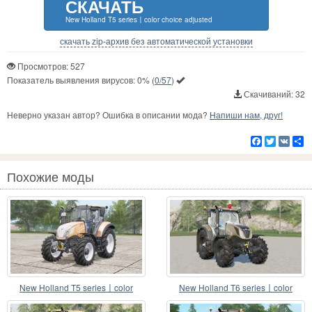
СКАЧАТЬ
New Holland T5 series〡color choice adjusted
скачать zip-архив без автоматической установки
Просмотров: 527
Показатель выявления вирусов:
0%
(
0/57
)
Скачиваний: 32
Неверно указан автор? Ошибка в описании мода?
Напиши нам, друг!
Facebook
Twitter
VK
Р
Похожие моды
New Holland T5 series〡color
New Holland T6 series〡color
choice
choice