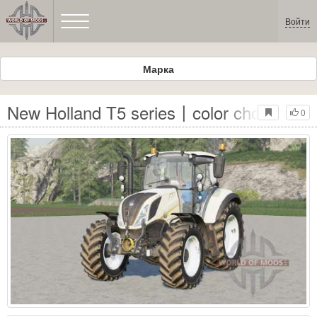
Войти
Марка
New Holland T5 series〡color choice adj
0