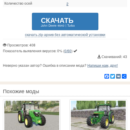
Количество осей
2
СКАЧАТЬ
John Deere 4640〡Turbo
скачать zip-архив без автоматической установки
Просмотров: 408
Показатель выявления вирусов:
0%
(
0/60
)
Скачиваний: 43
Неверно указан автор? Ошибка в описании мода?
Напиши нам, друг!
Facebook
Twitter
VK
Р
Похожие моды