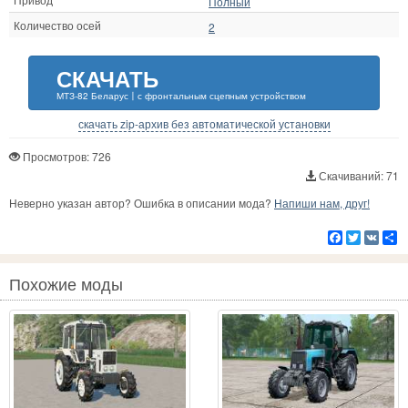
Полный
Количество осей
2
СКАЧАТЬ
МТЗ-82 Беларус〡с фронтальным сцепным устройством
скачать zip-архив без автоматической установки
Просмотров: 726
Скачиваний: 71
Неверно указан автор? Ошибка в описании мода?
Напиши нам, друг!
Facebook
Twitter
VK
Р
Похожие моды