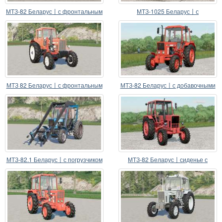
МТЗ-82 Беларус〡с фронтальным
МТЗ-1025 Беларус〡с
противовесом
фронтальным погрузчиком
МТЗ 82 Беларус〡с фронтальным
МТЗ-82 Беларус〡с добавочными
погрузчиком
противовесами
МТЗ-82.1 Беларус〡с погрузчиком
МТЗ-82 Беларус〡сиденье с
СНУ-550
подвеской