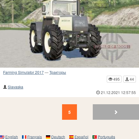
Farming Simulator 2017
—
Тракторы
495
44
Slavaska
21.12.2021 12:57:55
5
4
3
2
1
5
English
Français
Deutsch
Español
Português