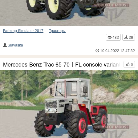
Farming Simulator 2017
—
Тракторы
482
26
Slavaska
10.04.2022 12:47:32
Mercedes-Benz Trac 65-70〡FL console variants
0