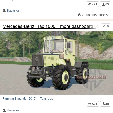
491
63
Slavaska
23.03.2022 10:42:26
Mercedes-Benz Trac 1000〡more dashboard lights
0
Farming Simulator 2017
—
Тракторы
521
40
Slavaska