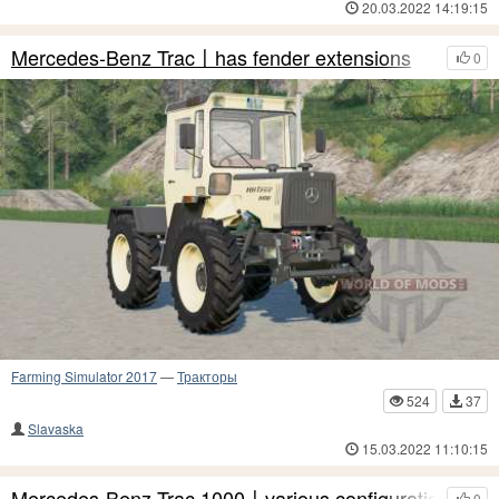
20.03.2022 14:19:15
Mercedes-Benz Trac〡has fender extensions
0
Farming Simulator 2017
—
Тракторы
524
37
Slavaska
15.03.2022 11:10:15
Mercedes-Benz Trac 1000〡various configurations
0