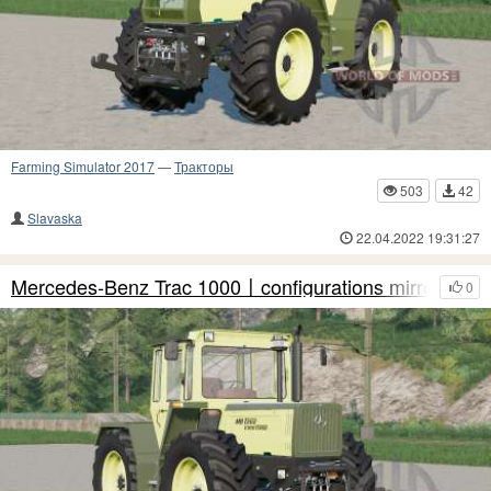
Farming Simulator 2017
—
Тракторы
503
42
Slavaska
22.04.2022 19:31:27
Mercedes-Benz Trac 1000〡configurations mirrors
0