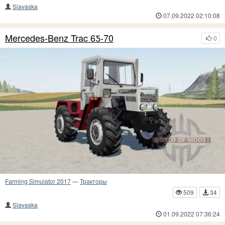
Slavaska
07.09.2022 02:10:08
Mercedes-Benz Trac 6Ƽ-70
0
Farming Simulator 2017
—
Тракторы
509
34
Slavaska
01.09.2022 07:36:24