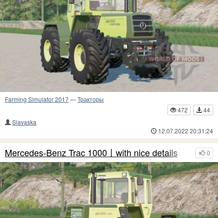
Farming Simulator 2017
—
Тракторы
472
44
Slavaska
12.07.2022 20:31:24
Mercedes-Benz Trac 1000〡with nice details
0