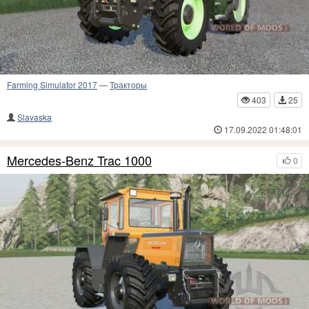
Farming Simulator 2017
—
Тракторы
403
25
Slavaska
17.09.2022 01:48:01
Mercedes-Benz Trac 1000
0