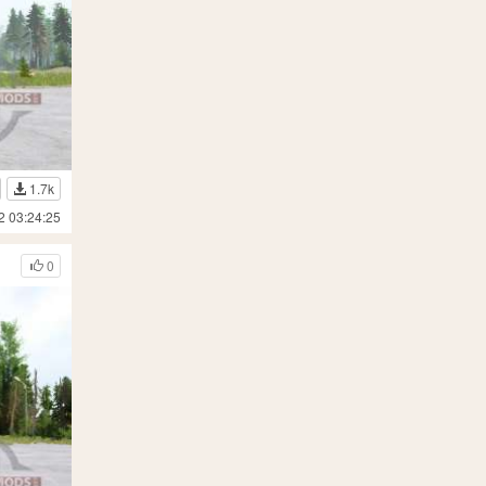
1.7k
2 03:24:25
0