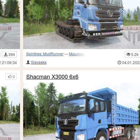
Spintires: MudRunner
—
Машины
394
5.2k
Slavaska
2 21:06:34
04.01.202
Shacman X3000 6x6
0