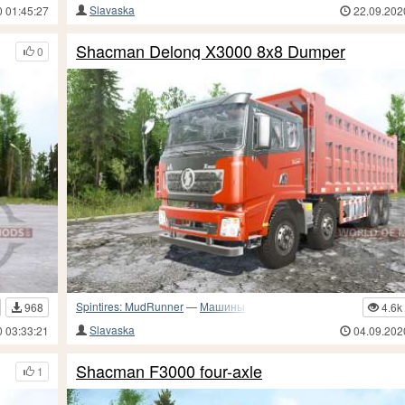
Slavaska
0 01:45:27
22.09.202
Shacman Delong X3000 8x8 Dumper
0
Spintires: MudRunner
—
Машины
968
4.6k
Slavaska
0 03:33:21
04.09.202
Shacman F3000 four-axle
1