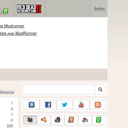
Войти
es Mudrunner
ires для MudRunner
Фильтры
1
4
1
3
228