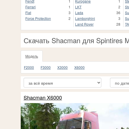
Fendt
1
Kurogane
1
St
Ferrari
1
LKT
2
St
Fiat
3
Lada
36
Su
Force Protection
2
Lamborghini
3
Su
Land Rover
28
T
Скачать Shacman для Spintires 
Модель
F2000
F3000
X3000
X6000
Shacman X6000