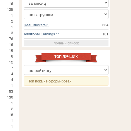
16
135
1
2
Real Truckers 6
334
1
3
Additional Earnings 11
101
76
полный список
16
16
6
ТОП ЛУЧШИХ
12
7
4
4
Топ пока не сформирован
1
83
130
1
2
18
1
1