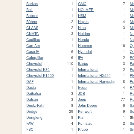
Barkas
1
GMC
7
M
Bell
1
HOLMER
1
Ma
Bobcat
1
HSM
1
M
Bührer
2
Hayes
4
Me
CLAAS
2
Hino
3
Mi
CNHTC
3
Holden
1
Ne
Cadillac
1
Honda
1
Ni
Can-Am
1
Hummer
16
Op
Case IH
6
Hyundai
1
Os
Caterpillar
6
IFA
2
P
Chevrolet
110
Ikarus
3
Pa
Chevrolet K30
1
International
2
Pe
Chevrolet K1500
1
International HX520
1
Pl
DAF
1
International Harvester
8
Pr
Dacia
1
Iveco
4
R
Daihatsu
3
JCB
1
Re
Datsun
3
Jeep
77
Ro
Deutz-Fahr
8
John Deere
6
S
Dodge
29
Kenworth
9
Sc
Dongfeng
8
Kia
1
S
FAW
4
Komatsu
2
Si
FSC
1
Krupp
1
S