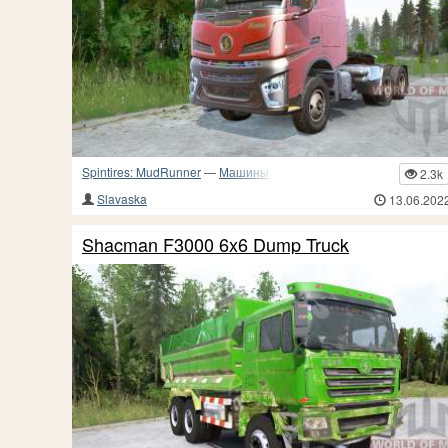
Spintires: MudRunner
—
Машины
2.3k
Slavaska
13.06.202
Shacman F3000 6x6 Dump Truck