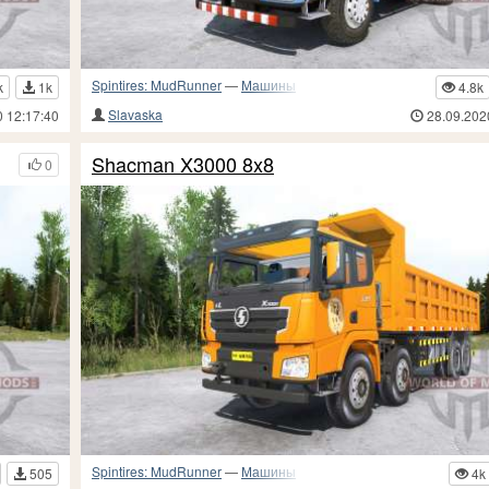
Spintires: MudRunner
—
Машины
k
1k
4.8k
Slavaska
0 12:17:40
28.09.202
Shacman X3000 8x8
0
Spintires: MudRunner
—
Машины
505
4k