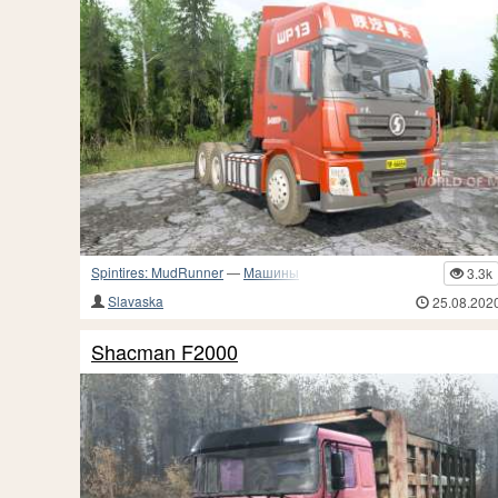
Spintires: MudRunner
—
Машины
3.3k
Slavaska
25.08.202
Shacman F2000