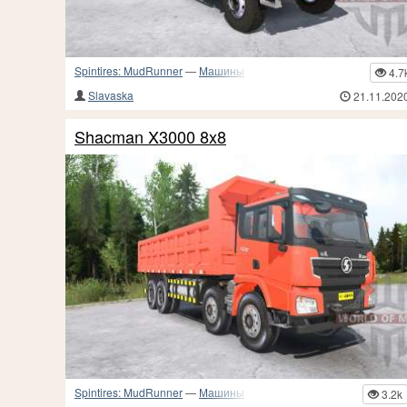
Spintires: MudRunner
—
Машины
4.7
Slavaska
21.11.202
Shacman X3000 8x8
Spintires: MudRunner
—
Машины
3.2k