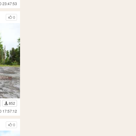
0 23:47:53
0
852
0 17:57:12
0