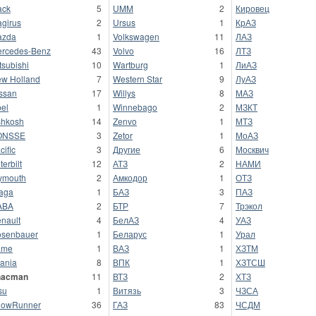
ack
5
UMM
2
Кировец
girus
2
Ursus
1
КрАЗ
azda
1
Volkswagen
11
ЛАЗ
rcedes-Benz
43
Volvo
16
ЛТЗ
tsubishi
10
Wartburg
1
ЛиАЗ
w Holland
7
Western Star
9
ЛуАЗ
ssan
17
Willys
8
МАЗ
el
1
Winnebago
2
МЗКТ
hkosh
14
Zenvo
1
МТЗ
ONSSE
3
Zetor
1
МоАЗ
cific
3
Другие
6
Москвич
terbilt
12
АТЗ
2
НАМИ
ymouth
2
Амкодор
1
ОТЗ
aga
1
БАЗ
3
ПАЗ
ABA
2
БТР
7
Трэкол
nault
4
БелАЗ
4
УАЗ
senbauer
1
Беларус
1
Урал
ame
1
ВАЗ
1
ХЗТМ
ania
8
ВПК
1
ХЗТСШ
hacman
11
ВТЗ
2
ХТЗ
su
1
Витязь
3
ЧЗСА
nowRunner
36
ГАЗ
83
ЧСДМ