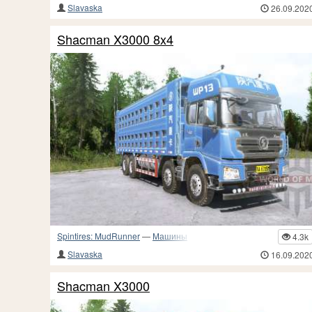
Slavaska
26.09.202
Shacman X3000 8x4
Spintires: MudRunner
—
Машины
4.3k
Slavaska
16.09.202
Shacman X3000