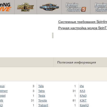
Системные требования Spintir
Ручная настройка модов SpinT
Полезная информация
xus
3
Tata
1
Иж
ebherr
3
Tatra
31
КАЗ
gset
1
Tesla
1
КАвЗ
AN
31
Toyota
81
КЗКТ
AЗ
1
Trabant
1
КамАЗ