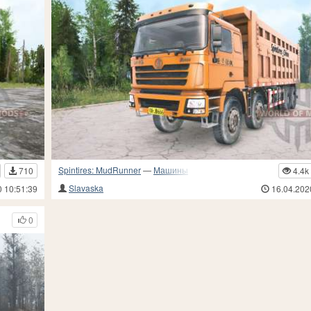
Spintires: MudRunner
—
Машины
710
4.4k
Slavaska
0 10:51:39
16.04.202
0