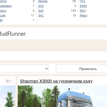
erling
3
Другие
50
ЧТЗ
udebaker
1
ЗАЗ
3
ЮМЗ
baru
3
ЗиЛ
123
ЯАЗ
zuki
11
ЗиС
15
Ямал
AM
1
MudRunner
Применить
Shacman X3000 на гусеничном ходу
1