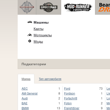
Машины
Карты
Мотоциклы
Моды
Подкатегории
Марка
Тип автомобиля
77
AEC
1
Ford
73
Le
AM General
8
Fordson
1
Li
Audi
2
Fortschritt
1
Lo
BAE
1
Foton
2
M
BMW
13
Freightliner
9
M