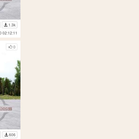
1.3k
0 02:12:11
0
606