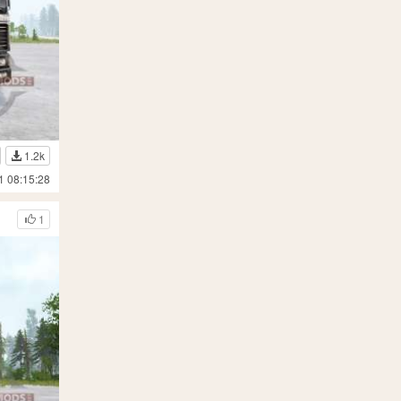
1.2k
1 08:15:28
1