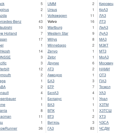
ack
5
UMM
2
Кировец
girus
2
Ursus
1
КрАЗ
azda
1
Volkswagen
11
ЛАЗ
rcedes-Benz
43
Volvo
16
ЛТЗ
tsubishi
10
Wartburg
1
ЛиАЗ
w Holland
7
Western Star
9
ЛуАЗ
ssan
17
Willys
8
МАЗ
el
1
Winnebago
2
МЗКТ
hkosh
14
Zenvo
1
МТЗ
ONSSE
3
Zetor
1
МоАЗ
cific
3
Другие
6
Москвич
terbilt
12
АТЗ
2
НАМИ
ymouth
2
Амкодор
1
ОТЗ
aga
1
БАЗ
3
ПАЗ
ABA
2
БТР
7
Трэкол
nault
4
БелАЗ
4
УАЗ
senbauer
1
Беларус
1
Урал
ame
1
ВАЗ
1
ХЗТМ
ania
8
ВПК
1
ХЗТСШ
hacman
11
ВТЗ
2
ХТЗ
su
1
Витязь
3
ЧЗСА
nowRunner
36
ГАЗ
83
ЧСДМ