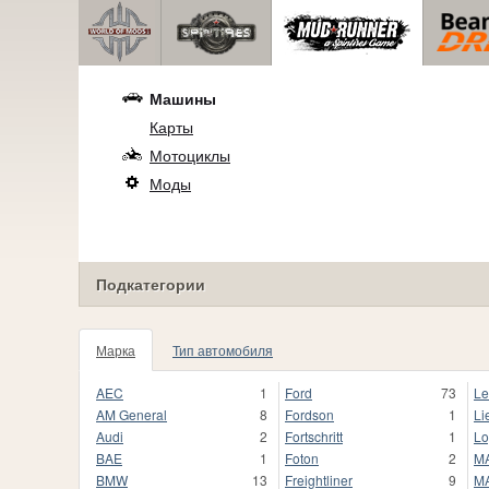
Машины
Карты
Мотоциклы
Моды
Подкатегории
Марка
Тип автомобиля
77
AEC
1
Ford
73
Le
AM General
8
Fordson
1
Li
Audi
2
Fortschritt
1
Lo
BAE
1
Foton
2
M
BMW
13
Freightliner
9
M