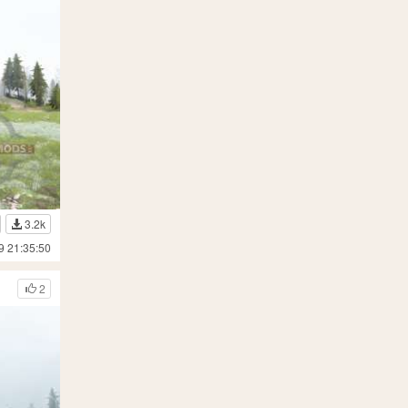
3.2k
9 21:35:50
2