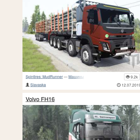
Spintires: MudRunner
—
Машины
9.2k
Slavaska
12.07.201
Volvo FH16