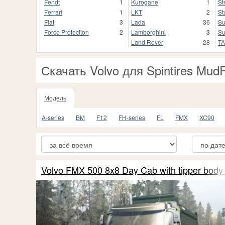
Fendt
1
Kurogane
1
St
Ferrari
1
LKT
2
St
Fiat
3
Lada
36
Su
Force Protection
2
Lamborghini
3
Su
Land Rover
28
T
Скачать Volvo для Spintires Mud
Модель
A-series
BM
F12
FH-series
FL
FMX
XC90
Volvo FMX 500 8x8 Day Cab with tipper body