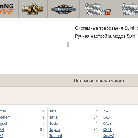
Системные требования Spintir
Ручная настройка модов SpinT
Полезная информация
xus
3
Tata
1
Иж
ebherr
3
Tatra
31
КАЗ
gset
1
Tesla
1
КАвЗ
AN
31
Toyota
81
КЗКТ
AЗ
1
Trabant
1
КамАЗ