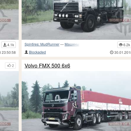
Spintires: MudRunner
—
Машины
4.1k
6.2k
Blockaded
8 23:50:58
30.01.201
Volvo FMX 500 6x6
2