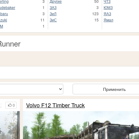
erling
3
Другие
50
ЧТЗ
udebaker
1
ЗАЗ
3
ЮМЗ
baru
3
ЗиЛ
123
ЯАЗ
zuki
11
ЗиС
15
Ямал
AM
1
Runner
Применить
 2013
Volvo F12 Timber Truck
0