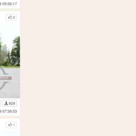
9 05:56:17
0
929
9 07:36:53
1