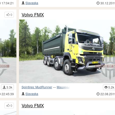
Slavaska
0 17:04:21
30.12.201
Volvo FMX
0
Spintires: MudRunner
—
Машины
3.3k
5.2k
Slavaska
9 22:45:39
22.08.201
Volvo FMX
0