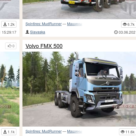
Spintires: MudRunner
—
Машины
1.2k
6.7k
Slavaska
1 15:29:17
03.06.202
Volvo FMX 500
0
Spintires: MudRunner
—
Машины
1.1k
11.6k