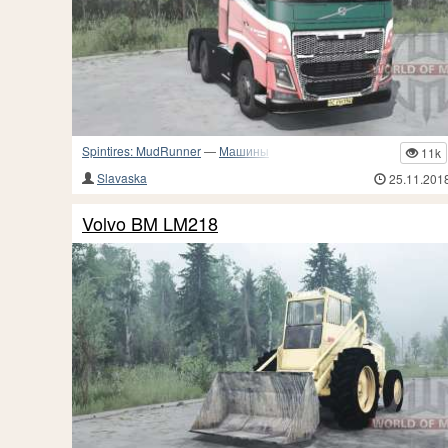
Spintires: MudRunner
—
Машины
11k
Slavaska
25.11.201
Volvo BM LM218