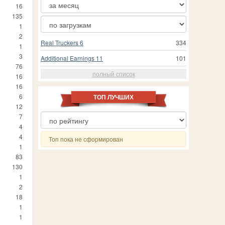
16
135
1
2
Real Truckers 6
334
1
3
Additional Earnings 11
101
76
полный список
16
16
6
ТОП ЛУЧШИХ
12
7
4
4
Топ пока не сформирован
1
83
130
1
2
18
1
1