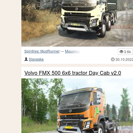
Spintires: MudRunner
—
Машины
3.6k
Slavaska
30.10.202
Volvo FMX 500 6x6 tractor Day Cab v2.0