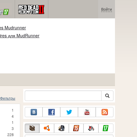
Войти
es Mudrunner
ires для MudRunner
Фильтры
1
4
1
3
228