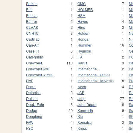
Barkas
1
GMC
7
M
Bell
1
HOLMER
1
Ma
Bobcat
1
HSM
1
M
Bührer
2
Hayes
4
Me
CLAAS
2
Hino
3
Mi
CNHTC
3
Holden
1
Ne
Cadillac
1
Honda
1
Ni
Can-Am
1
Hummer
16
Op
Case IH
6
Hyundai
1
Os
Caterpillar
6
IFA
2
P
Chevrolet
110
Ikarus
3
Pa
Chevrolet K30
1
International
2
Pe
Chevrolet K1500
1
International HX520
1
Pl
DAF
1
International Harvester
8
Pr
Dacia
1
Iveco
4
R
Daihatsu
3
JCB
1
Re
Datsun
3
Jeep
77
Ro
Deutz-Fahr
8
John Deere
6
S
Dodge
29
Kenworth
9
Sc
Dongfeng
8
Kia
1
S
FAW
4
Komatsu
2
Si
FSC
1
Krupp
1
S