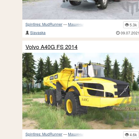
Spintires: MudRunner
—
Машины
5.3k
Slavaska
09.07.202
Volvo A40G FS 2014
Spintires: MudRunner
—
Машины
4.6k