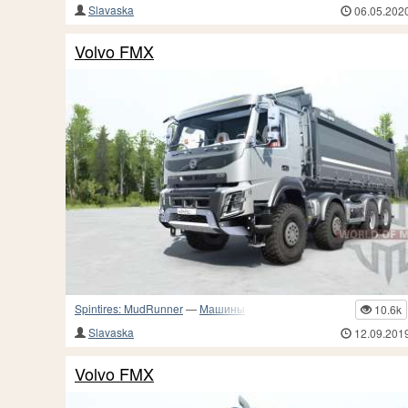
Slavaska
06.05.202
Volvo FMX
Spintires: MudRunner
—
Машины
10.6k
Slavaska
12.09.201
Volvo FMX