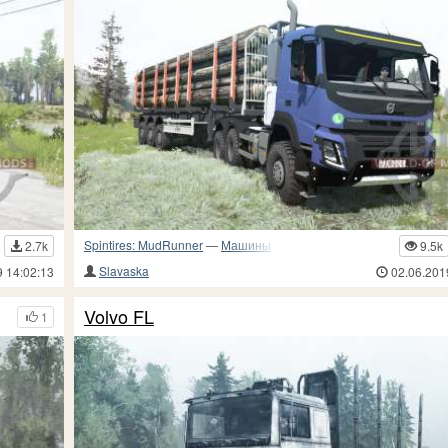
Spintires: MudRunner
—
Машины
2.7k
9.5k
Slavaska
9 14:02:13
02.06.201
Volvo FL
1