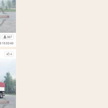
367
8 15:03:40
4