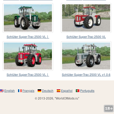
choice
Schlüter Super-Trac 2500 VL〡
Schlüter Super-Trac 2500 VL
farbwahl
Schlüter Super-Trac 2500 VL〡
Schlüter Super-Trac 2500 VL v1.0.6
choice color rims
English
Français
Deutsch
Español
Português
© 2013-2026, "WorldOfMods.ru"