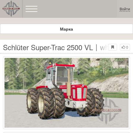
Войти
Марка
Schlüter Super-Trac 2500 VL〡wheels sel
0