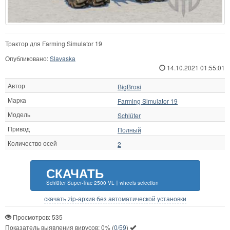
Трактор для Farming Simulator 19
Опубликовано:
Slavaska
14.10.2021 01:55:01
Автор
BigBrosi
Марка
Farming Simulator 19
Модель
Schlüter
Привод
Полный
Количество осей
2
СКАЧАТЬ
Schlüter Super-Trac 2500 VL〡wheels selection
скачать zip-архив без автоматической установки
Просмотров: 535
Показатель выявления вирусов:
0%
(
0/59
)