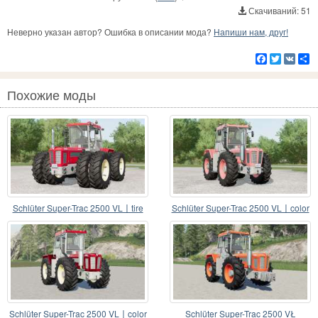
Скачиваний: 51
Неверно указан автор? Ошибка в описании мода?
Напиши нам, друг!
Facebook
Twitter
VK
Р
Похожие моды
Schlüter Super-Trac 2500 VL〡tire
Schlüter Super-Trac 2500 VL〡color
selection
variations
Schlüter Super-Trac 2500 VL〡color
Schlüter Super-Trac 2500 VŁ