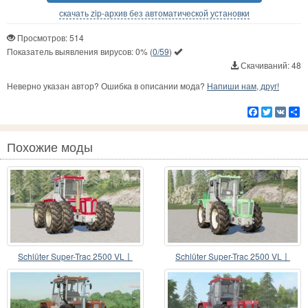
скачать zip-архив без автоматической установки
Просмотров: 514
Показатель выявления вирусов:
0%
(
0/59
)
Скачиваний: 48
Неверно указан автор? Ошибка в описании мода?
Напиши нам, друг!
Facebook
Twitter
VK
Р
Похожие моды
Schlüter Super-Trac 2500 VL〡
Schlüter Super-Trac 2500 VL〡
wheels selection
sound revised