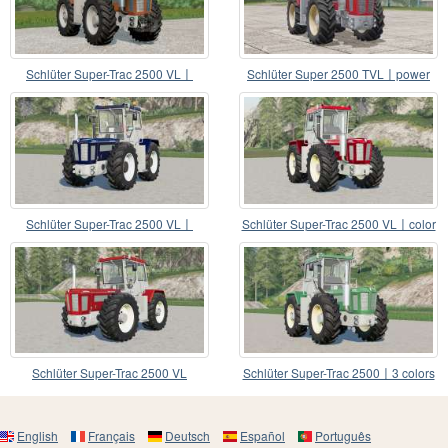
Schlüter Super-Trac 2500 VL〡
Schlüter Super 2500 TVL〡power
dashboard lighting
selection
Schlüter Super-Trac 2500 VL〡
Schlüter Super-Trac 2500 VL〡color
dekos überarbeitet
choice
Schlüter Super-Trac 2500 VL
Schlüter Super-Trac 2500〡3 colors
are available
English
Français
Deutsch
Español
Português