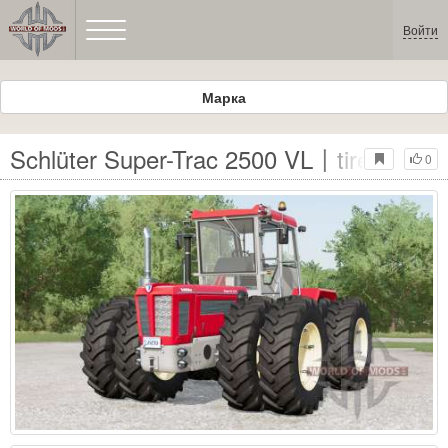
Войти
Марка
Schlüter Super-Trac 2500 VL〡tire select
0