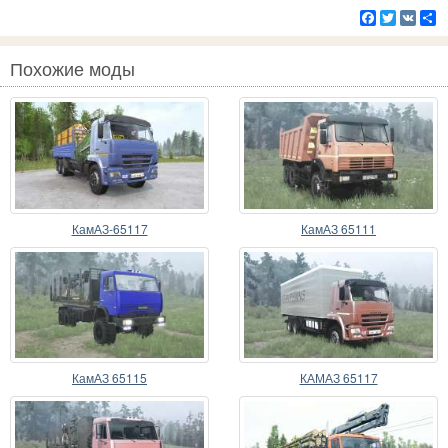
Facebook
Twitter
VK
Р
Похожие моды
КамАЗ-65117
КамАЗ 65111
КамАЗ 65115
КАМАЗ 65117