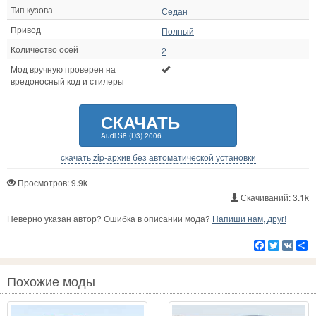
Тип кузова
Седан
Привод
Полный
Количество осей
2
Мод вручную проверен на
вредоносный код и стилеры
СКАЧАТЬ
Audi S8 (D3) 2006
скачать zip-архив без автоматической установки
Просмотров: 9.9k
Скачиваний: 3.1k
Неверно указан автор? Ошибка в описании мода?
Напиши нам, друг!
Facebook
Twitter
VK
Р
Похожие моды