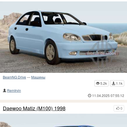
BeamNG Drive
—
Машины
5.2k
1.1k
RemIrvin
11.04.2025 07:55:12
Daewoo Matiz (M100) 1998
0