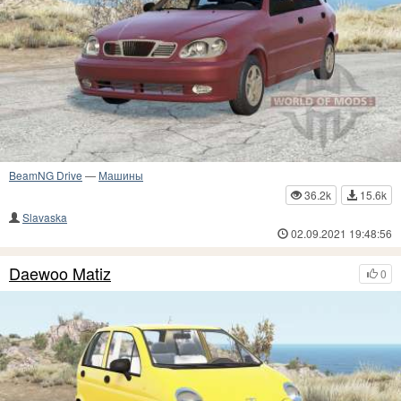
BeamNG Drive
—
Машины
36.2k
15.6k
Slavaska
02.09.2021 19:48:56
Daewoo Matiz
0