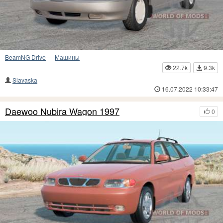
BeamNG Drive
—
Машины
22.7k
9.3k
Slavaska
16.07.2022 10:33:47
Daewoo Nubira Wagon 1997
0