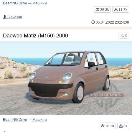
BeamNG Drive
—
Машины
26.3k
11.7k
Slavaska
05.04.2022 23:24:38
Daewoo Matiz (M150) 2000
0
BeamNG Drive
—
Машины
10.1k
3k