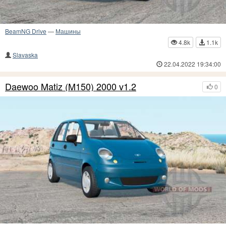
BeamNG Drive
—
Машины
4.8k
1.1k
Slavaska
22.04.2022 19:34:00
Daewoo Matiz (M150) 2000 v1.2
0