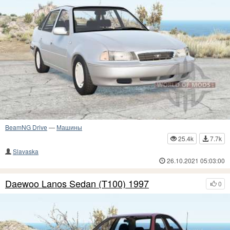
BeamNG Drive
—
Машины
25.4k
7.7k
Slavaska
26.10.2021 05:03:00
Daewoo Lanos Sedan (T100) 1997
0