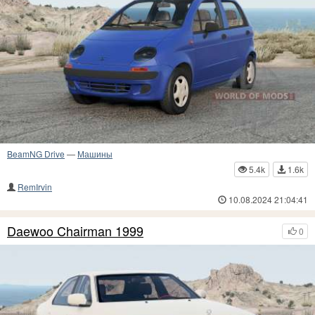
BeamNG Drive
—
Машины
5.4k
1.6k
RemIrvin
10.08.2024 21:04:41
Daewoo Chairman 1999
0