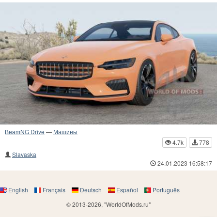
BeamNG Drive
—
Машины
4.7k
778
Slavaska
24.01.2023 16:58:17
English
Français
Deutsch
Español
Português
© 2013-2026, "WorldOfMods.ru"