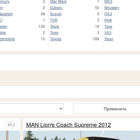
rcury
2
Star Wars
1
МАЗ
ni
2
Subaru
50
Москвич
tsubishi
38
Suzuki
5
ПАЗ
O
1
TVR
2
РАФ
ssan
126
Tesla
19
Танк
ble
2
Togg
3
УАЗ
dsmobile
15
Toyota
189
Урал
Применить
MAN Lionᴵs Coach Supreme 2012
0