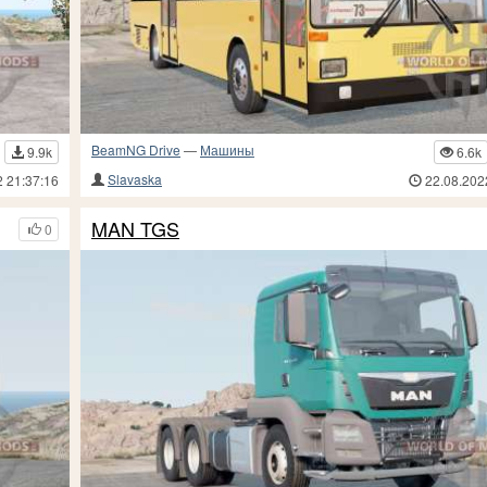
BeamNG Drive
—
Машины
9.9k
6.6k
Slavaska
2 21:37:16
22.08.202
MAN TGS
0