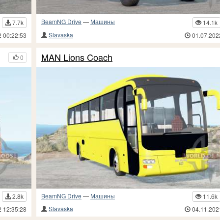
BeamNG Drive
—
Машины
7.7k
14.1k
Slavaska
2 00:22:53
01.07.202
MAN Lions Coach
0
BeamNG Drive
—
Машины
2.8k
11.6k
Slavaska
2 12:35:28
04.11.202