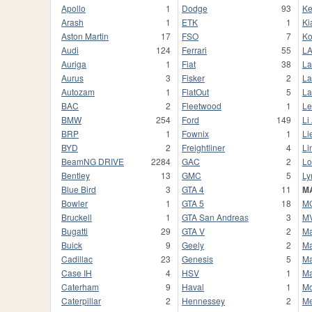
Apollo
1
Dodge
93
Ke
Arash
1
ETK
1
Ki
Aston Martin
17
FSO
7
Ko
Audi
124
Ferrari
55
L
Auriga
1
Fiat
38
La
Aurus
3
Fisker
2
La
Autozam
1
FlatOut
5
La
BAC
2
Fleetwood
1
Le
BMW
254
Ford
149
Li
BRP
1
Fownix
1
Li
BYD
2
Freightliner
4
Li
BeamNG DRIVE
2284
GAC
2
Lo
Bentley
13
GMC
5
Ly
Blue Bird
3
GTA 4
11
M
Bowler
1
GTA 5
18
M
Bruckell
1
GTA San Andreas
3
M
Bugatti
29
GTA V
2
M
Buick
9
Geely
2
Ma
Cadillac
23
Genesis
5
Ma
Case IH
4
HSV
1
M
Caterham
9
Haval
1
Mc
Caterpillar
2
Hennessey
2
Me