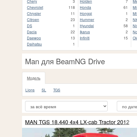
Chery
3
Holden
7
Me
Chevrolet
118
Honda
61
Mi
Chrysler
11
Hongqi
1
Mi
Citroen
23
Hummer
2
NI
DS
1
Hyundai
58
Ni
Dacia
22
Ikarus
2
No
Daewoo
13
Infiniti
15
Ol
Daihatsu
1
Man для BeamNG Drive
Модель
Lions
SL
TGS
MAN TGS 18.440 4x4 LX-cab Tractor 2012