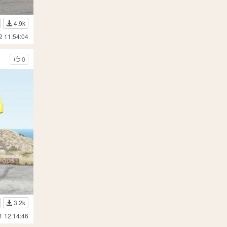
4.9k
2 11:54:04
0
3.2k
1 12:14:46