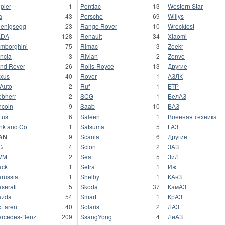
pler
1
Pontiac
13
Western Star
a
43
Porsche
69
Willys
enigsegg
23
Range Rover
10
Wreckfest
ADA
128
Renault
34
Xiaomi
mborghini
75
Rimac
3
Zeekr
ncia
3
Rivian
2
Zenvo
nd Rover
26
Rolls-Royce
13
Другие
xus
40
Rover
1
АЗЛК
 Auto
2
Ruf
1
БТР
ebherr
2
SCG
1
БелАЗ
ncoln
9
Saab
10
ВАЗ
tus
6
Saleen
1
Военная техника
nk and Co
1
Satsuma
5
ГАЗ
AN
9
Scania
6
Другие
G
4
Scion
2
ЗАЗ
VM
2
Seat
5
ЗиЛ
ack
1
Setra
1
Иж
russia
1
Shelby
1
КАвЗ
serati
5
Skoda
37
КамАЗ
azda
54
Smart
1
КрАЗ
Laren
40
Solaris
2
ЛАЗ
rcedes-Benz
209
SsangYong
4
ЛиАЗ