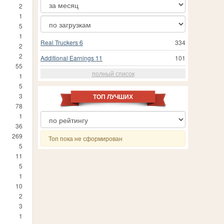
2
1
5
1
Real Truckers 6
334
2
2
Additional Earnings 11
101
55
полный список
1
5
3
ТОП ЛУЧШИХ
78
1
36
269
Топ пока не сформирован
5
11
5
1
10
2
3
1