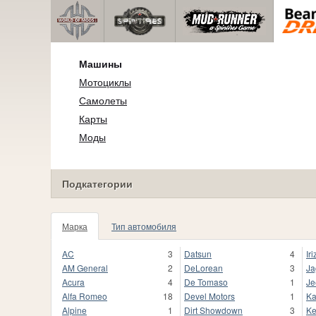
Машины
Мотоциклы
Самолеты
Карты
Моды
Подкатегории
Марка
Тип автомобиля
AC
3
Datsun
4
Iri
AM General
2
DeLorean
3
Ja
Acura
4
De Tomaso
1
Je
Alfa Romeo
18
Devel Motors
1
Ka
Alpine
1
Dirt Showdown
3
Ke