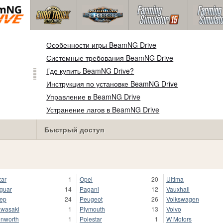
Особенности игры BeamNG Drive
Системные требования BeamNG Drive
Где купить BeamNG Drive?
Инструкция по установке BeamNG Drive
Управление в BeamNG Drive
Устранение лагов в BeamNG Drive
Быстрый доступ
zar
1
Opel
20
Ultima
guar
14
Pagani
12
Vauxhall
ep
24
Peugeot
26
Volkswagen
wasaki
1
Plymouth
13
Volvo
nworth
1
Polestar
1
W Motors