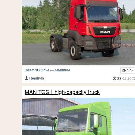
BeamNG Drive
—
Машины
2.9k
RemIrvin
23.02.202
MAN TGS〡high-capacity truck