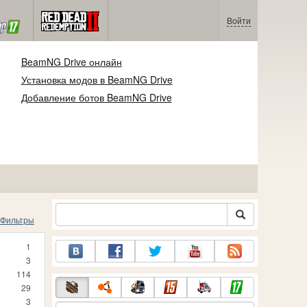
Войти
BeamNG Drive онлайн
Установка модов в BeamNG Drive
Добавление ботов BeamNG Drive
Фильтры
1
3
114
29
3