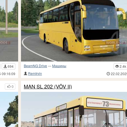
BeamNG Drive
—
Машины
694
2.4k
RemIrvin
5 09:16:09
22.02.202
MAN SL 202 (VÖV II)
0