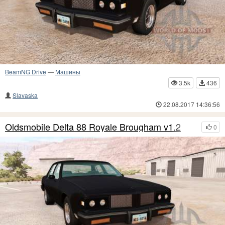
BeamNG Drive
—
Машины
3.5k
436
Slavaska
22.08.2017 14:36:56
Oldsmobile Delta 88 Royale Brougham v1.2
0