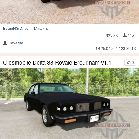
BeamNG Drive
—
Машины
3.7k
416
Slavaska
25.04.2017 23:39:13
Oldsmobile Delta 88 Royale Brougham v1.1
0