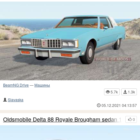
BeamNG Drive
—
Машины
5.7k
1.3k
Slavaska
05.12.2021 04:13:57
Oldsmobile Delta 88 Royale Brougham sedan 1980
0