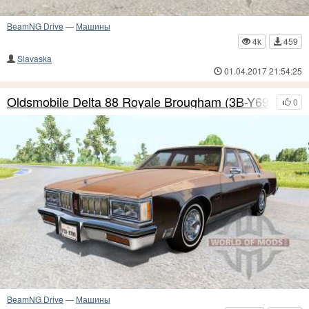
BeamNG Drive
—
Машины
4k
459
Slavaska
01.04.2017 21:54:25
Oldsmobile Delta 88 Royale Brougham (3B-Y69)
0
BeamNG Drive
—
Машины