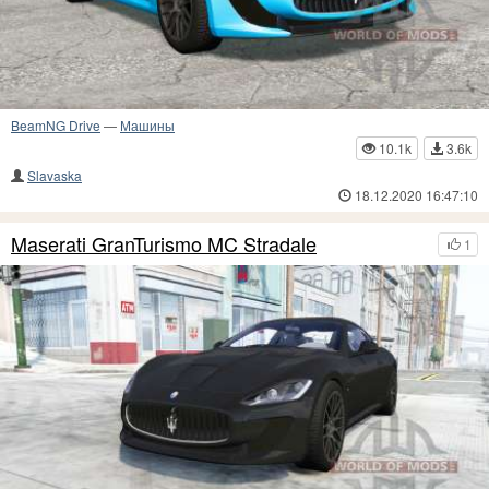
BeamNG Drive
—
Машины
10.1k
3.6k
Slavaska
18.12.2020 16:47:10
Maserati GranTurismo MC Stradale
1