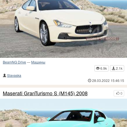
BeamNG Drive
—
Машины
6.9k
2.1k
Slavaska
28.03.2022 15:46:15
Maserati GranTurismo S (M145) 2008
0