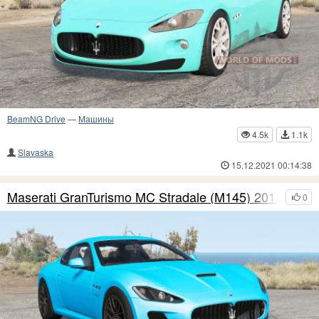
BeamNG Drive
—
Машины
4.5k
1.1k
Slavaska
15.12.2021 00:14:38
Maserati GranTurismo MC Stradale (M145) 2013
0