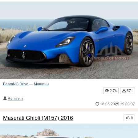
BeamNG Drive
—
Машины
2.7k
571
RemIrvin
18.05.2025 19:30:07
Maserati Ghibli (M157) 2016
0