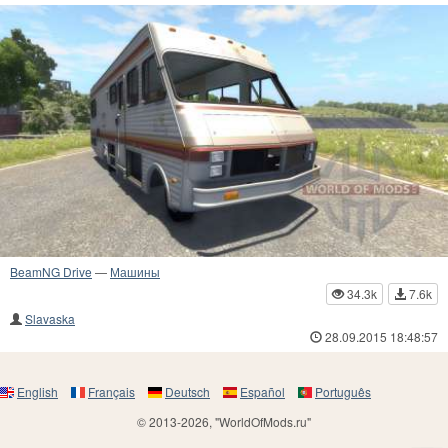
BeamNG Drive
—
Машины
34.3k
7.6k
Slavaska
28.09.2015 18:48:57
English
Français
Deutsch
Español
Português
© 2013-2026, "WorldOfMods.ru"