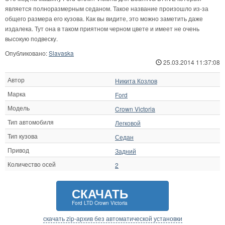
является полноразмерным седаном. Такое название произошло из-за
общего размера его кузова. Как вы видите, это можно заметить даже
издалека. Тут она в таком приятном черном цвете и имеет не очень
высокую подвеску.
Опубликовано:
Slavaska
25.03.2014 11:37:08
Автор
Никита Козлов
Марка
Ford
Модель
Crown Victoria
Тип автомобиля
Легковой
Тип кузова
Седан
Привод
Задний
Количество осей
2
СКАЧАТЬ
Ford LTD Crown Victoria
скачать zip-архив без автоматической установки