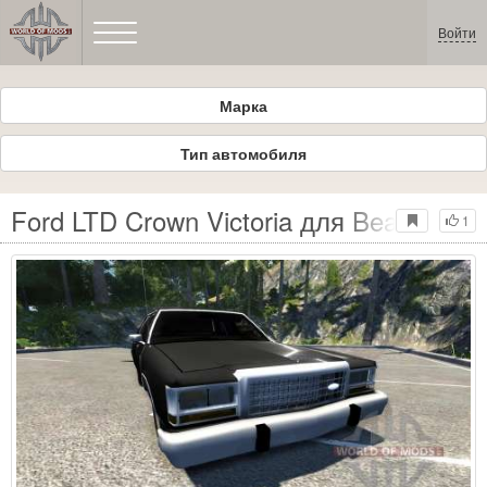
Войти
Марка
Тип автомобиля
Ford LTD Crown Victoria для BeamNG D
1