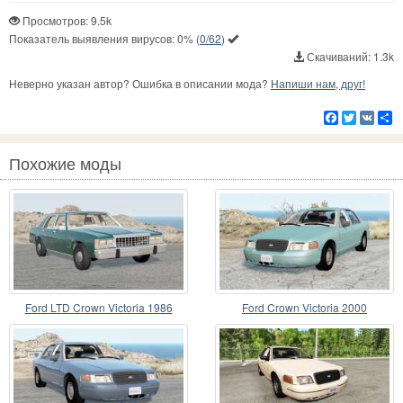
Просмотров: 9.5k
Показатель выявления вирусов:
0%
(
0/62
)
Скачиваний: 1.3k
Неверно указан автор? Ошибка в описании мода?
Напиши нам, друг!
Facebook
Twitter
VK
Р
Похожие моды
Ford LTD Crown Victoria 1986
Ford Crown Victoria 2000