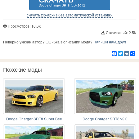
Dodge Charger SRT8 (LD) 2012
скачать zip-архив без автоматической установки
Просмотров: 10.6k
Скачиваний: 2.5k
Неверно указан автор? Ошибка в описании мода?
Напиши нам, друг!
Facebook
Twitter
VK
Р
Похожие моды
Dodge Charger SRT8 Super Bee
Dodge Charger SRT8 v2.0
(LD) 2012