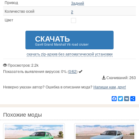
Привод
Задний
Количество осей
2
Цвет
СКАЧАТЬ
Gavril Grand Marshall V6 road cruiser
скачать zip-архив без автоматической установки
Просмотров: 2.2k
Показатель выявления вирусов:
0%
(
0/62
)
Скачиваний: 263
Неверно указан автор? Ошибка в описании мода?
Напиши нам, друг!
Facebook
Twitter
VK
Р
Похожие моды