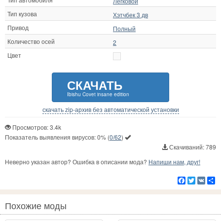
Легковой
Тип кузова
Хэтчбек 3 дв
Привод
Полный
Количество осей
2
Цвет
СКАЧАТЬ
Ibishu Covet insane edition
скачать zip-архив без автоматической установки
Просмотров: 3.4k
Показатель выявления вирусов:
0%
(
0/62
)
Скачиваний: 789
Неверно указан автор? Ошибка в описании мода?
Напиши нам, друг!
Facebook
Twitter
VK
Р
Похожие моды