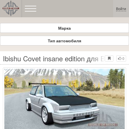
Войти
Марка
Тип автомобиля
Ibishu Covet insane edition для BeamNG
0