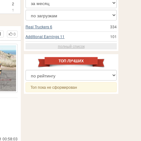
2
1
5
1
Real Truckers 6
334
2
0
2
Additional Earnings 11
101
55
полный список
1
5
3
ТОП ЛУЧШИХ
78
1
36
269
Топ пока не сформирован
5
11
5
1
10
2
3
1
1 00:58:03