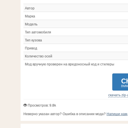
Chery
3
Holden
7
Me
Chevrolet
118
Honda
61
Mi
Автор
Chrysler
11
Hongqi
1
Mi
Марка
Citroen
23
Hummer
2
NI
DS
1
Hyundai
58
Ni
Модель
Dacia
22
Ikarus
2
No
Тип автомобиля
Daewoo
13
Infiniti
15
Ol
Тип кузова
Daihatsu
1
Привод
Количество осей
Мод вручную проверен на вредоносный код и стилеры
С
BMW 
скачать zip
Просмотров: 9.8k
Неверно указан автор? Ошибка в описании мода?
Напиши нам, 