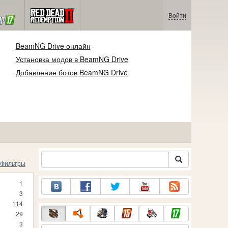
Войти
BeamNG Drive онлайн
Установка модов в BeamNG Drive
Добавление ботов BeamNG Drive
Фильтры
1
3
114
29
3