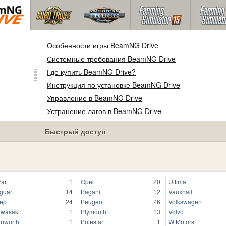
Особенности игры BeamNG Drive
Системные требования BeamNG Drive
Где купить BeamNG Drive?
Инструкция по установке BeamNG Drive
Управление в BeamNG Drive
Устранение лагов в BeamNG Drive
Быстрый доступ
zar
1
Opel
20
Ultima
guar
14
Pagani
12
Vauxhall
ep
24
Peugeot
26
Volkswagen
wasaki
1
Plymouth
13
Volvo
nworth
1
Polestar
1
W Motors