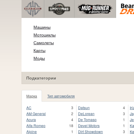
Машины
Мотоциклы
Самолеты
Карты
Моды
Подкатегории
Марка
Тип автомобиля
AC
3
Datsun
4
Iri
AM General
2
DeLorean
3
Ja
Acura
4
De Tomaso
1
Je
Alfa Romeo
18
Devel Motors
1
Ka
Alpine
1
Dirt Showdown
3
Ke