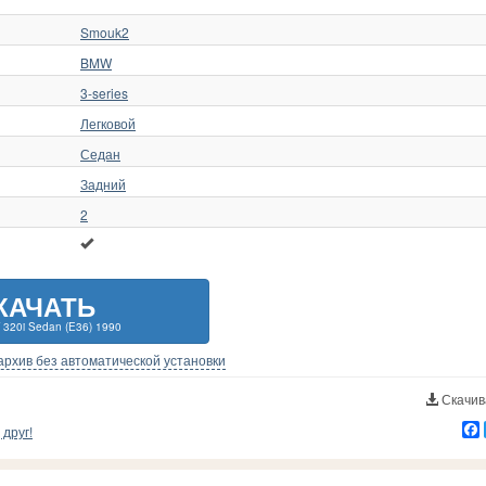
rcury
2
Star Wars
1
МАЗ
ni
2
Subaru
50
Москвич
Smouk2
tsubishi
38
Suzuki
5
ПАЗ
BMW
O
1
TVR
2
РАФ
ssan
126
Tesla
19
Танк
3-series
ble
2
Togg
3
УАЗ
Легковой
dsmobile
15
Toyota
189
Урал
Седан
Задний
2
КАЧАТЬ
320i Sedan (E36) 1990
-архив без автоматической установки
Скачива
друг!