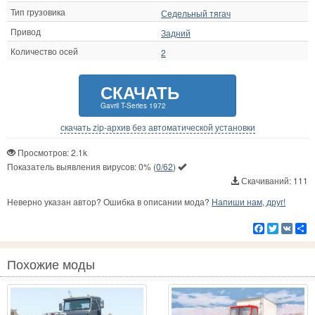
Тип грузовика
Седельный тягач
Привод
Задний
Количество осей
2
СКАЧАТЬ
Gavril T-Series 1972
скачать zip-архив без автоматической установки
Просмотров: 2.1k
Показатель выявления вирусов:
0%
(
0/62
)
Скачиваний: 111
Неверно указан автор? Ошибка в описании мода?
Напиши нам, друг!
Facebook
Twitter
VK
Р
Похожие моды