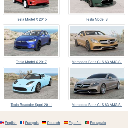
Tesla Model X 2015
Tesla Model S
Tesla Model X 2017
Mercedes-Benz CLS 63 AMG S-
Model (С218) 2014
Tesla Roadster Sport 2011
Mercedes-Benz CLS 63 AMG S-
Model (С218) 2015
English
Français
Deutsch
Español
Português