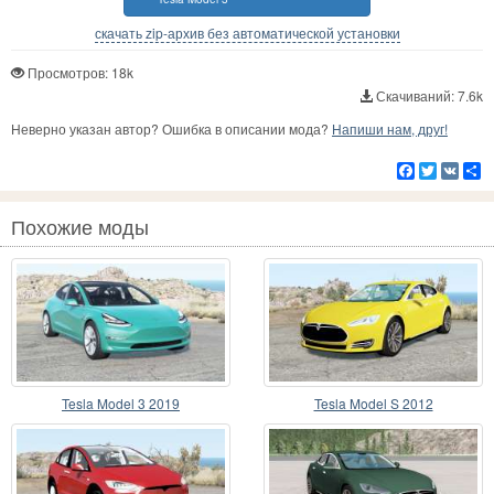
скачать zip-архив без автоматической установки
Просмотров: 18k
Скачиваний: 7.6k
Неверно указан автор? Ошибка в описании мода?
Напиши нам, друг!
Facebook
Twitter
VK
Р
Похожие моды
Tesla Model 3 2019
Tesla Model S 2012