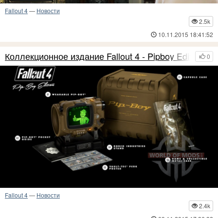
Fallout 4
—
Новости
2.5k
10.11.2015 18:41:52
Коллекционное издание Fallout 4 - Pipboy Edition
0
Fallout 4
—
Новости
2.4k