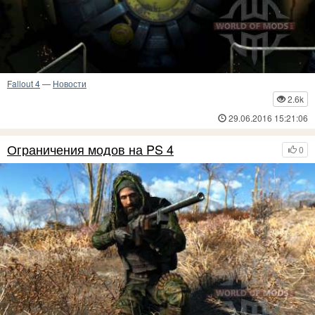
Fallout 4
—
Новости
2.6k
29.06.2016 15:21:06
Ограничения модов на PS 4
0